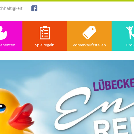
hhaltigkeit
renenten
Spielregeln
Vorverkaufsstellen
Proj